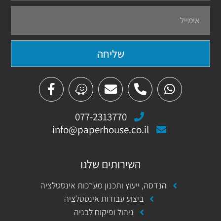
אימייל
שליחה
F
W
E
P
W
a
a
n
h
h
c
z
v
o
a
077-2313770
e
e
e
n
t
info@paperhouse.co.il
b
l
e
s
o
o
-
a
o
p
a
p
השירותים שלנו
k
e
l
p
-
t
הנדסה, ייעוץ ותכנון מערכות אינסטלציה
f
ביצוע עבודות אינסטלציה
ניהול ופיקוח לבניה