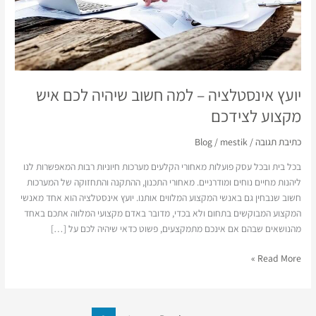
שיהיה
לכם
איש
מקצוע
לצידכם
יועץ אינסטלציה – למה חשוב שיהיה לכם איש
מקצוע לצידכם
כתיבת תגובה
/
mestik
/
Blog
בכל בית ובכל עסק פועלות מאחורי הקלעים מערכות חיוניות רבות המאפשרות לנו
ליהנות מחיים נוחים ומודרניים. מאחורי התכנון, ההתקנה והתחזוקה של המערכות
חשוב שנבחין גם באנשי המקצוע המלווים אותנו. יועץ אינסטלציה הוא אחד מאנשי
המקצוע המבוקשים בתחום ולא בכדי, מדובר באדם מקצועי המלווה אתכם באחד
מהנושאים שבהם אם אינכם מתמקצעים, פשוט כדאי שיהיה לכם על […]
Read More »