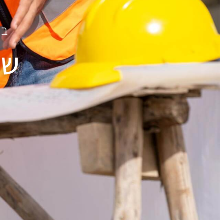
בי
שא