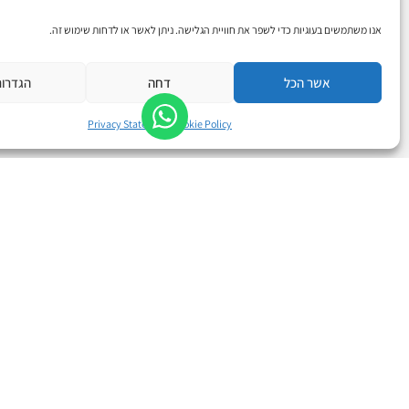
אנו משתמשים בעוגיות כדי לשפר את חוויית הגלישה. ניתן לאשר או לדחות שימוש זה.
אדריכלות וייעוץ בטיחות
פתרונות תברואה ורי
אשר הכל
דחה
הגדרו
Privacy Statement
Cookie Policy
השאירו
ש
ט
ם
ל
מ
פ
ש
ת
ל
ו
ם
ח