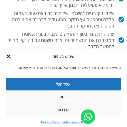
זרימה אופטימלית ותכנון ארוך טווח.
שלד וזיון: בניית "השלד" של הבריכה באמצעות רשתות
פלדה וטפסנות עץ חזקה, המעניקים לבריכה את צורתה
הסופית ואת חוזקה המבני.
יציקה ראשונה בטון רזה: יישום שכבת בטון ראשונית
המבודדת את התשתיות ומייצרת משטח עבודה נקי ומדויק
להמשך הדרך.
אבזור טכני ודינמי: שילוב אלמנטים משדרגים בשלב השלד:
שימוש בעוגיות
גופי תאורה שקועים, הכנה למפלים, מערכות חימום
מתקדמות ותעלות לכיסוי בטיחותי חשמלי.
אנו משתמשים בעוגיות כדי לשפר את חוויית הגלישה. ניתן לאשר או לדחות שימוש זה.
יציקת המבנה בטון B30 : שלב השיא – יציקת בטון
קונסטרוקטיבי איכותי המועשר בסיבים למניעת סדקים,
אשר הכל
ליצירת אמבטיית בטון חזקה ואטומה.
בקרת איכות ואיטום: בדיקות הצפה קפדניות ואיטום
דחה
רב-שכבתי. אנחנו מוודאים שהמבנה אטום לחלוטין ועומד
בלחצי מים גבוהים לאורך שנים.
הגדרות
חיפוי וגמר פרימיום: הלבשת הבריכה במראה היוקרתי
שנבחר – מפסיפס זכוכית אמנותי ועד אריחי גרניט פורצלן או
Privacy Statement
Cookie Policy