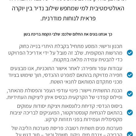
האולטימטיבית למי שמחפש שילוב נדיר בין יוקרה
פראית לנוחות מודרנית.
כך אנחנו בונים את החלום שלכם: שלבי הקמת בריכת בטון
תכנון ורישוי: המסע מתחיל בקבלת היתרי בנייה כחוק
מהרשות המקומית. שלב זה מובל על ידי אדריכל הפרויקט
כדי להבטיח עמידה מלאה בתקנות.
עבודות עפר וחפירה: לאחר אישור התוכניות, אנו מבצעים
חפירה מדויקת בהתאם למפרט ההנדסי, תוך שימוש בציוד
מכני מתקדם המותאם לתנאי השטח.
הכנת התשתית ויישור: פינוי עודפי העפר והפסולת מהאתר,
ופילוס קפדני של הקרקעית כבסיס איתן ליציקות העתידיות.
ביסוס הנדסי: קדיחת כלונסאות ויציקת יסודות עמוקים
בהתאם להנחיות קונסטרוקטור, המעניקים לבריכה יציבות
מקסימלית ועמידות בפני תזוזות קרקע.
מערכות פנים תשתית רטובה: פריסת מערכות הליבה של
הבריכה – צנרת מים, ניקוז, חשמל וביוב – תוך דגש על