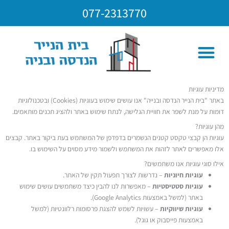
ילוג
077-2313770
תוכן
עמוד הבית
תחומי פעילות
בית הנייר – אודות
שאלות תשובות
מן התקשורת
מדיניות עוגיות
באתר "בית הנייר הנדסה ובנייה" אנו עושים שימוש בעוגיות (Cookies) ובטכנולוגיות
דומות על מנת לשפר את חוויית הגלישה, לנתח שימוש באתר ולהציג תכנים מותאמים.
מהן עוגיות?
עוגיות הן קבצי טקסט קטנים הנשמרים בדפדפן של המשתמש בעת ביקור באתר. קבצים
אלו מאפשרים לאתר לזהות את המשתמש ולשמור מידע מסוים על השימוש בו.
אילו סוגי עוגיות אנו משתמשים?
עוגיות חיוניות
– נדרשות לצורך תפעול תקין של האתר.
עוגיות סטטיסטיות
– מאפשרות לנו להבין כיצד משתמשים עושים שימוש
באתר (למשל באמצעות Google Analytics).
עוגיות שיווקיות
– עשויות לשמש להצגת פרסומות רלוונטיות (למשל
באמצעות פייסבוק או גוגל).