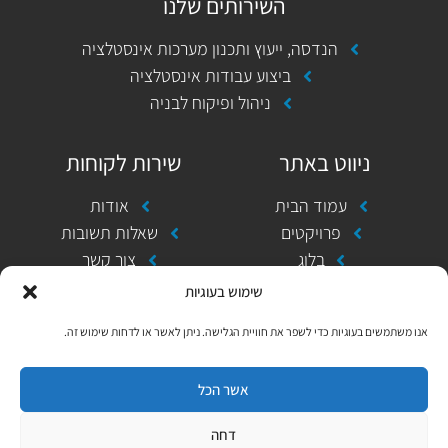
השירותים שלנו
k
e
l
p
-
t
הנדסה, ייעוץ ותכנון מערכות אינסטלציה
f
ביצוע עבודות אינסטלציה
ניהול ופיקוח לבניה
ניווט באתר
שירות לקוחות
עמוד הבית
אודות
פרויקטים
שאלות תשובות
בלוג
צור קשר
שימוש בעוגיות
אנו משתמשים בעוגיות כדי לשפר את חוויית הגלישה. ניתן לאשר או לדחות שימוש זה.
© 2024 כל הזכויות שמורות לבית הנייר |
הצהרת
אשר הכל
נגישות
דחה